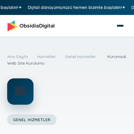
latın!
Dijital dönüşümünüzü hemen bizimle başlatın!
Diji
Ana Sayfa
>
Hizmetler
>
Genel Hizmetler
>
Kurumsal
Web Site Kurulumu
🏢
GENEL HIZMETLER