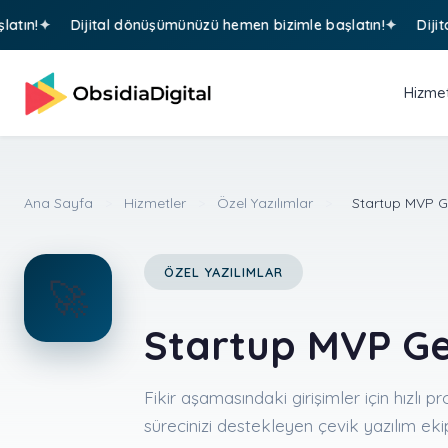
Dijital dönüşümünüzü hemen bizimle başlatın!
Dijital d
Hizmet
Ana Sayfa
>
Hizmetler
>
Özel Yazılımlar
>
Startup MVP G
ÖZEL YAZILIMLAR
🚀
Startup MVP Ge
Fikir aşamasındaki girişimler için hızlı 
sürecinizi destekleyen çevik yazılım eki