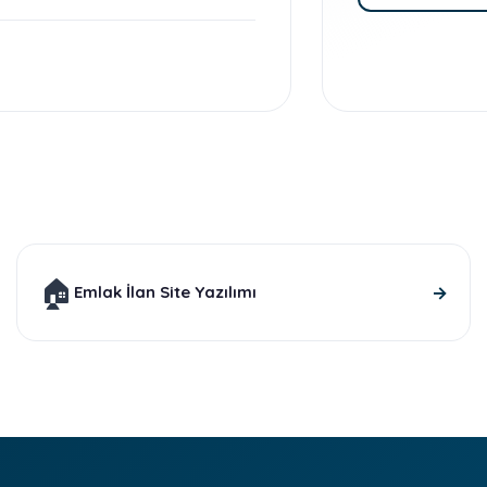
🏠
→
Emlak İlan Site Yazılımı