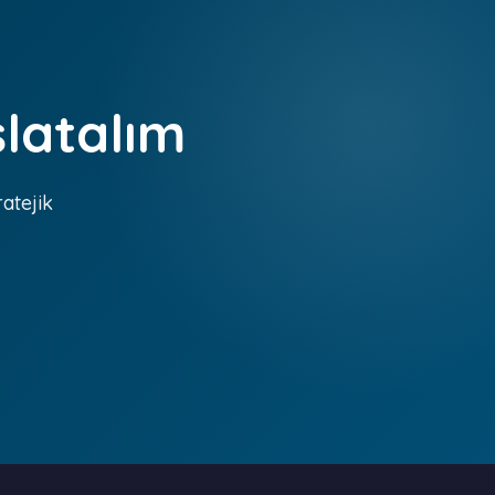
şlatalım
ratejik