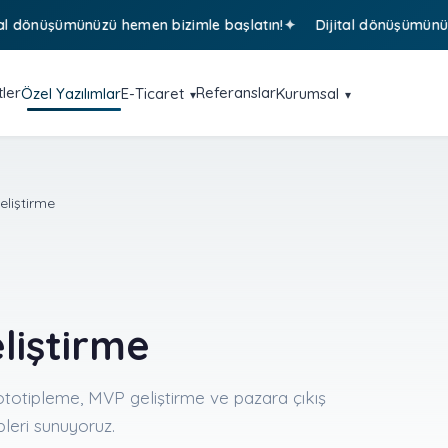
önüşümünüzü hemen bizimle başlatın!
Dijital dönüşümünüzü he
ler
Referanslar
Özel Yazılımlar
E-Ticaret
Kurumsal
eliştirme
liştirme
prototipleme, MVP geliştirme ve pazara çıkış
pleri sunuyoruz.