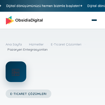
Dijital dönüşümünüzü hemen bizimle başlatın!
Dijital dönüş
Ana Sayfa
>
Hizmetler
>
E-Ticaret Çözümleri
>
Pazaryeri Entegrasyonları
🏪
E-TICARET ÇÖZÜMLERI