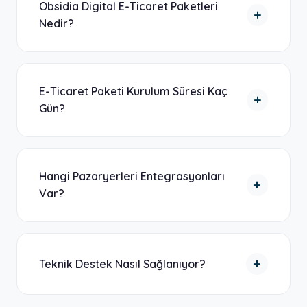
Obsidia Digital E-Ticaret Paketleri
+
Nedir?
Obsidia Digital E-Ticaret paketleri,
stoğunuzdaki ürünleri internet üzerinden
E-Ticaret Paketi Kurulum Süresi Kaç
+
kolayca satmanızı sağlar. Gelişmiş özelliklere
Gün?
sahip bu paketler sayesinde online
mağazanızı açabilirsiniz.
Siteniz 24 saat içinde kurulur. Ek olarak talep
ettiğiniz özelleştirmeler 3-14 gün içinde
Hangi Pazaryerleri Entegrasyonları
+
tamamlanır.
Var?
Trendyol, Hepsiburada, Çiçeksepeti, N11,
Pazarama, Amazon Türkiye, Modanisa,
+
Teknik Destek Nasıl Sağlanıyor?
Epttavm entegrasyonları bulunmaktadır.
Whatsapp, destek sistemi veya telefon