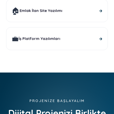
🏠
→
Emlak İlan Site Yazılımı
💼
→
İş Platform Yazılımları
PROJENİZE BAŞLAYALIM
Dijital Projenizi Birlikte