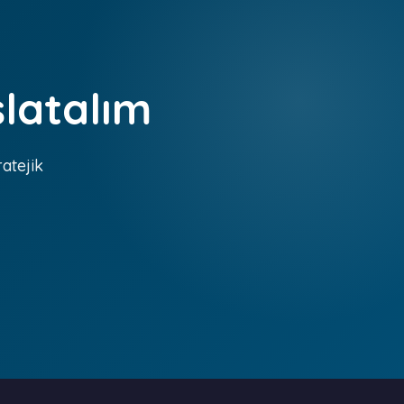
şlatalım
ratejik