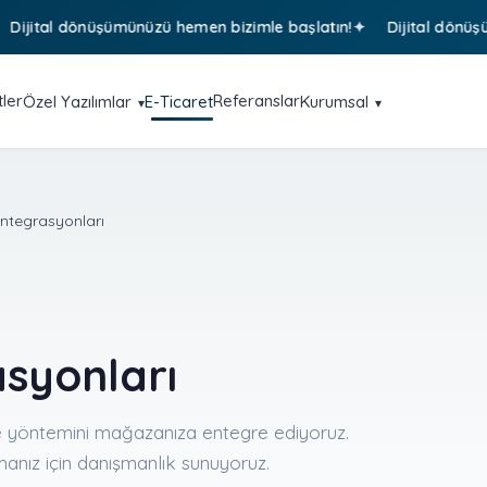
tal dönüşümünüzü hemen bizimle başlatın!
Dijital dönüşümünü
ler
Referanslar
Özel Yazılımlar
E-Ticaret
Kurumsal
tegrasyonları
syonları
e yöntemini mağazanıza entegre ediyoruz.
manız için danışmanlık sunuyoruz.