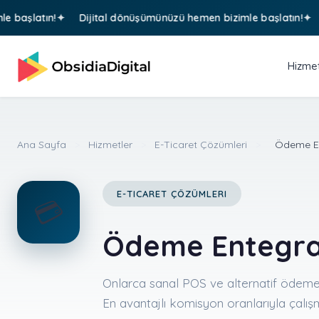
latın!
Dijital dönüşümünüzü hemen bizimle başlatın!
Diji
Hizmet
Ana Sayfa
>
Hizmetler
>
E-Ticaret Çözümleri
>
Ödeme En
E-TICARET ÇÖZÜMLERI
💳
Ödeme Entegra
Onlarca sanal POS ve alternatif ödem
En avantajlı komisyon oranlarıyla çalış