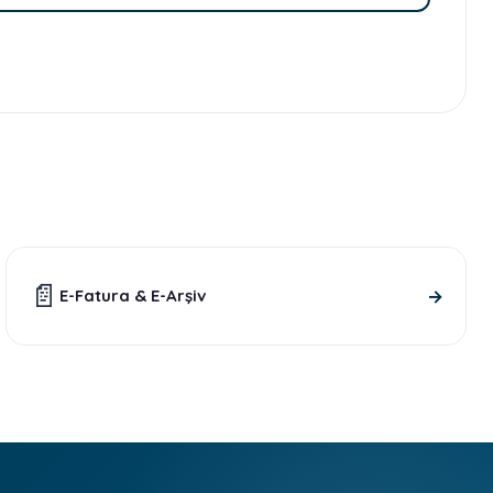
📄
→
E-Fatura & E-Arşiv