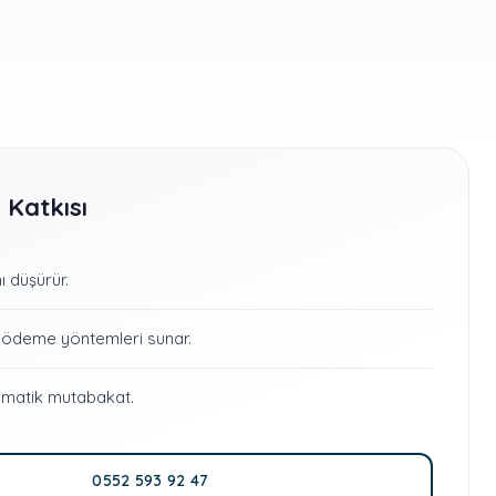
 Katkısı
ı düşürür.
k ödeme yöntemleri sunar.
omatik mutabakat.
0552 593 92 47